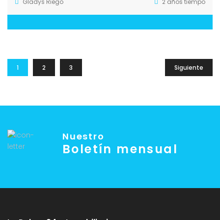
Gladys Riego
2 años tiempo
1
2
3
Siguiente
Nuestro
Boletín mensual