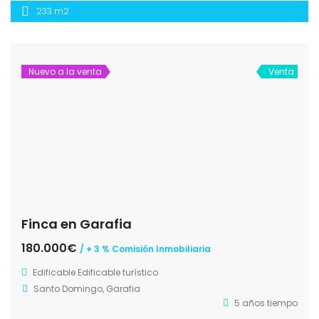
233 m2
Nuevo a la venta
Venta
Finca en Garafia
180.000€
/ + 3 % Comisión Inmobiliaria
Edificable
Edificable turístico
Santo Domingo, Garafia
5 años tiempo