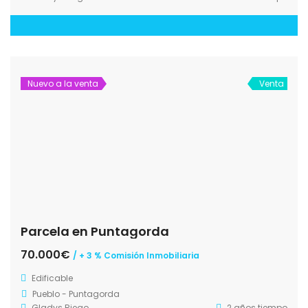
Nuevo a la venta
Venta
Parcela en Puntagorda
70.000€
/ + 3 % Comisión Inmobiliaria
Edificable
Pueblo - Puntagorda
Gladys Riego
2 años tiempo