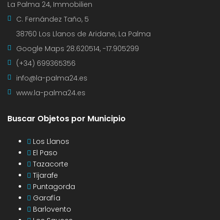
La Palma 24, Immobilien
C. Fernández Taño, 5
38760 Los Llanos de Aridane, La Palma
Google Maps
28.620514, -17.905299
(+34) 699365356
info@la-palma24.es
www.la-palma24.es
Buscar Objetos por Municipio
Los Llanos
El Paso
Tazacorte
Tijarafe
Puntagorda
Garafía
Barlovento