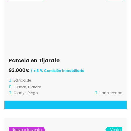
Parcela en Tijarafe
93.000€
/ + 3 % Comisión Inmobiliaria
Edificable
El Pinar, Tijarafe
Gladys Riego
1 año tiempo
Nuevo a la venta
Venta