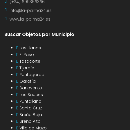
(+34) 699365356
info@la-palma24.es
www.la-palma24.es
Buscar Objetos por Municipio
Los Llanos
El Paso
Tazacorte
Tijarafe
Puntagorda
Garafía
Barlovento
Los Sauces
Puntallana
Santa Cruz
Breña Baja
Breña Alta
Villa de Mazo