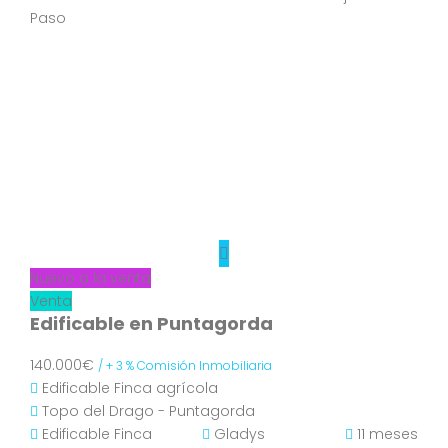
Paso
Nuevo a la venta
Venta
Edificable en Puntagorda
140.000€
/ + 3 % Comisión Inmobiliaria
Edificable
Finca agrícola
Topo del Drago - Puntagorda
Edificable
Finca
Gladys
11 meses