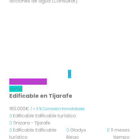
acciones de agua (Consultar).
Nuevo a la venta
Venta
Edificable en Tijarafe
160.000€
/ + 3 % Comisión Inmobiliaria
Edificable
Edificable turístico
Tinizara - Tijarafe
Edificable
Edificable
Gladys
11 meses
turístico
Riego
tiempo