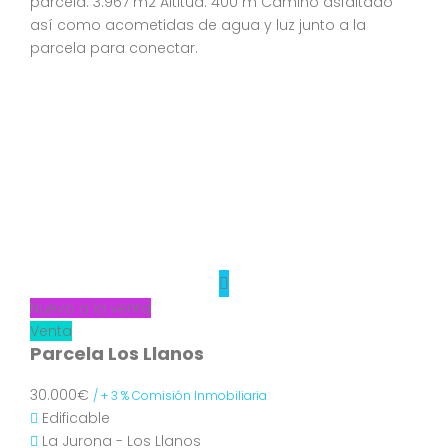
parcela: 3.967 m2 Altitud: 400 m Camino asfaltado
así como acometidas de agua y luz junto a la
parcela para conectar.
Nuevo a la venta
Venta
Parcela Los Llanos
30.000€
/ + 3 % Comisión Inmobiliaria
Edificable
La Jurona - Los Llanos