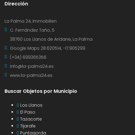
Dirección
La Palma 24, Immobilien
C. Fernández Taño, 5
38760 Los Llanos de Aridane, La Palma
Google Maps
28.620514, -17.905299
(+34) 699365356
info@la-palma24.es
www.la-palma24.es
Buscar Objetos por Municipio
Los Llanos
El Paso
Tazacorte
Tijarafe
Puntagorda