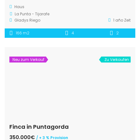
Haus
La Punta - Tijarafe
Gladys Riego
1 año Zeit
166 m2
4
2
Neu zum Verkauf
Zu Verkaufen
Finca in Puntagorda
350.000€
/ + 3 % Provision