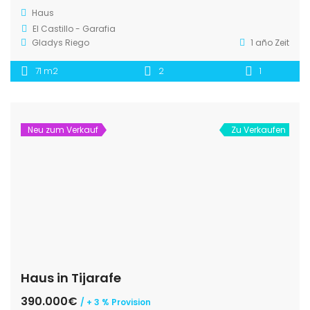
Haus
El Castillo - Garafia
Gladys Riego
1 año Zeit
71 m2
2
1
Neu zum Verkauf
Zu Verkaufen
Haus in Tijarafe
390.000€
/ + 3 % Provision