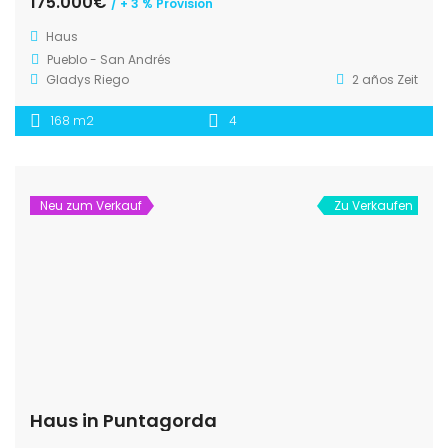
175.000€
/ + 3 % Provision
Haus
Pueblo - San Andrés
Gladys Riego
2 años Zeit
168 m2
4
Neu zum Verkauf
Zu Verkaufen
Haus in Puntagorda