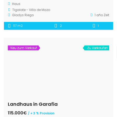
Haus
Tigalate - Villa de Mazo
Gladys Riego
1 año Zeit
117 m2
2
1
Neu zum Verkauf
Zu Verkaufen
Landhaus in Garafia
115.000€
/ + 3 % Provision