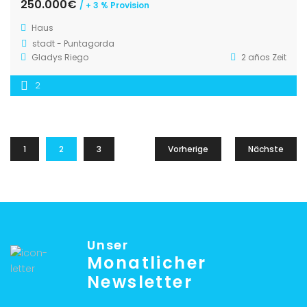
250.000€
/ + 3 % Provision
Haus
stadt - Puntagorda
Gladys Riego
2 años Zeit
2
1
2
3
Vorherige
Nächste
Unser
Monatlicher
Newsletter