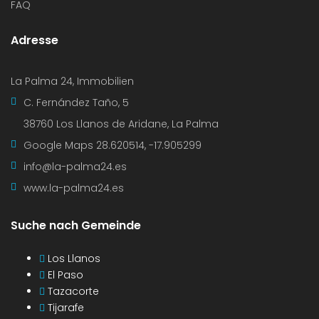
FAQ
Adresse
La Palma 24, Immobilien
C. Fernández Taño, 5
38760 Los Llanos de Aridane, La Palma
Google Maps
28.620514, -17.905299
info@la-palma24.es
www.la-palma24.es
Suche nach Gemeinde
Los Llanos
El Paso
Tazacorte
Tijarafe