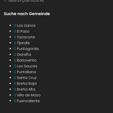
www.la-palma24.es
Suche nach Gemeinde
Los Llanos
El Paso
Tazacorte
Tijarafe
Puntagorda
Garafía
Barlovento
Los Sauces
Puntallana
Santa Cruz
Breña Baja
Breña Alta
Villa de Mazo
Fuencaliente