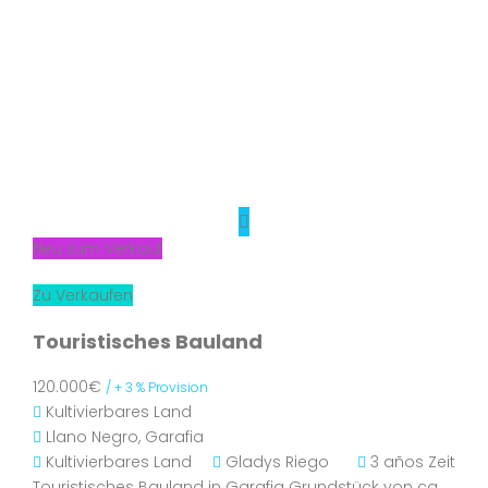
Neu zum Verkauf
Zu Verkaufen
Touristisches Bauland
120.000€
/ + 3 % Provision
Kultivierbares Land
Llano Negro, Garafia
Kultivierbares Land
Gladys Riego
3 años Zeit
Touristisches Bauland in Garafia Grundstück von ca.