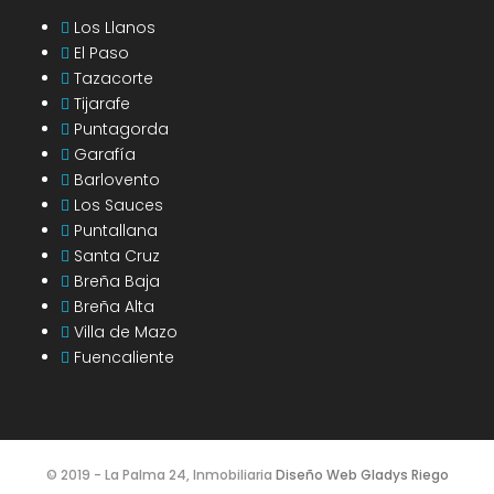
Los Llanos
El Paso
Tazacorte
Tijarafe
Puntagorda
Garafía
Barlovento
Los Sauces
Puntallana
Santa Cruz
Breña Baja
Breña Alta
Villa de Mazo
Fuencaliente
© 2019 - La Palma 24, Inmobiliaria
Diseño Web Gladys Riego