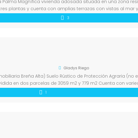
La Palma Magnífica vivienda adosada situada en una zona res
tres plantas y cuenta con amplias terrazas con vistas al mar y
a, baño completo, terraza […]
3
Gladys Riego
biliaria Breña Alta) Suelo Rústico de Protección Agraria (no 
ividida en dos parcelas de 3059 m2 y 779 m2 Cuenta con varied
1