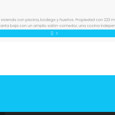
a vivienda con piscina, bodega y huertos. Propiedad con 223 m
planta baja con un amplio salón-comedor, una cocina independ
 espacios para almacenaje. Además […]
3