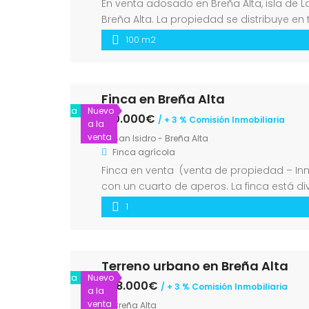
En venta adosado en Breña Alta, isla de 
Breña Alta. La propiedad se distribuye en 
cocina independiente totalmente equipad
100 m2
Finca en Breña Alta
Venta
Nuevo
120.000€
/ + 3 % Comisión Inmobiliaria
a la
venta
San Isidro - Breña Alta
Finca agrícola
Finca en venta (venta de propiedad – Inmo
con un cuarto de aperos. La finca está d
cuarto de aperos no cuenta […]
1
Terreno urbano en Breña Alta
Venta
Nuevo
248.000€
/ + 3 % Comisión Inmobiliaria
a la
venta
Breña Alta