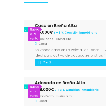
Casa en Breña Alta
Venta
Nuevo
175.000€
/ + 3 % Comisión Inmobiliaria
a la
venta
Las Ledas - Breña Alta
Casa
Se vende casa en La Palma Las Ledas – Bre
ideal para cultivo de aguacates o otros f
pública cercana para […]
71 m2
Adosado en Breña Alta
Venta
Nuevo
309.000€
/ + 3 % Comisión Inmobiliaria
a la
venta
San Pedro - Breña alta
Casa