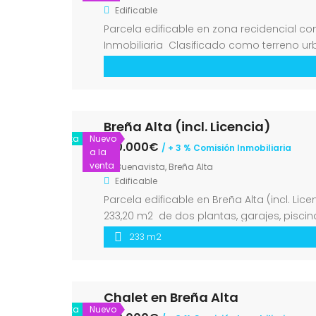
Edificable
Parcela edificable en zona recidencial co
Inmobiliaria Clasificado como terreno urb
edificar hasta 1.200 m2 cuadrados de super
Breña Alta (incl. Licencia)
Venta
Nuevo
120.000€
/ + 3 % Comisión Inmobiliaria
a la
venta
Buenavista, Breña Alta
Edificable
Parcela edificable en Breña Alta (incl. Li
233,20 m2 de dos plantas, garajes, piscin
Vistas impresionantes al océano y costa 
233 m2
Chalet en Breña Alta
Venta
Nuevo