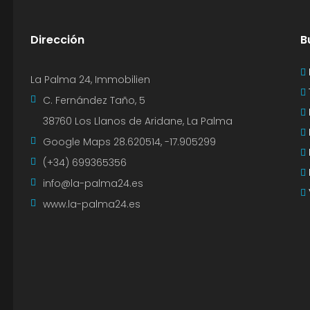
Dirección
B
La Palma 24, Immobilien
C. Fernández Taño, 5
38760 Los Llanos de Aridane, La Palma
Google Maps
28.620514, -17.905299
(+34) 699365356
info@la-palma24.es
www.la-palma24.es