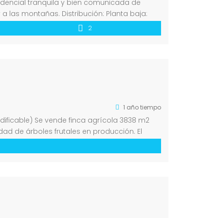
idencial tranquila y bien comunicada de
 a las montañas. Distribución: Planta baja:
2
1 año tiempo
edificable) Se vende finca agrícola 3838 m2
ad de árboles frutales en producción. El