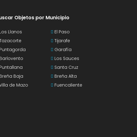
uscar Objetos por Municipio
Los Llanos
El Paso
Tazacorte
Tijarafe
Puntagorda
Garafía
Barlovento
Los Sauces
Puntallana
Santa Cruz
Breña Baja
Breña Alta
Villa de Mazo
Fuencaliente