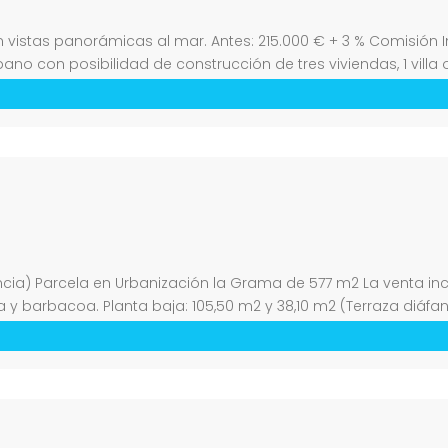
n vistas panorámicas al mar. Antes: 215.000 € + 3 % Comisión 
ano con posibilidad de construcción de tres viviendas, 1 villa
ficie. Entrada exclusiva […]
cencia) Parcela en Urbanización la Grama de 577 m2 La venta inc
a y barbacoa. Planta baja: 105,50 m2 y 38,10 m2 (Terraza diáfa
de […]