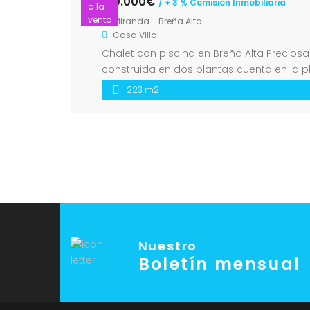
510.000€
/ + 3 % Comisión Inmobiliaria
a la
venta
Miranda - Breña Alta
Casa
Villa
Chalet con piscina en Breña Alta Precios
construida en dos plantas cuenta en la 
alta un tercer dormitorio, una oficina y
223 m2
Nuestro
Boletín mensual