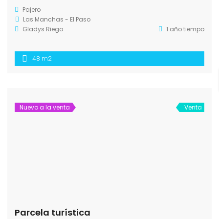
Pajero
Las Manchas - El Paso
Gladys Riego
1 año tiempo
48 m2
Nuevo a la venta
Venta
Parcela turística