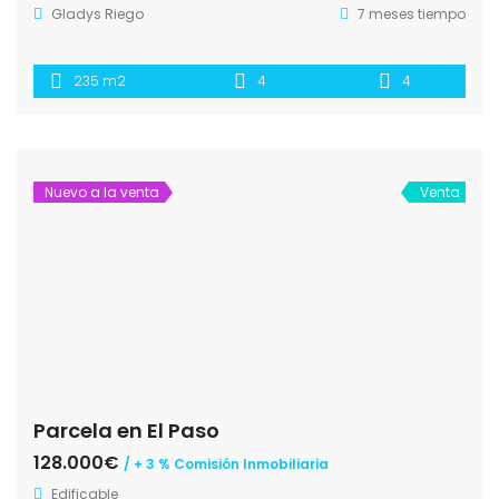
Gladys Riego
7 meses tiempo
235 m2
4
4
Nuevo a la venta
Venta
Parcela en El Paso
128.000€
/ + 3 % Comisión Inmobiliaria
Edificable