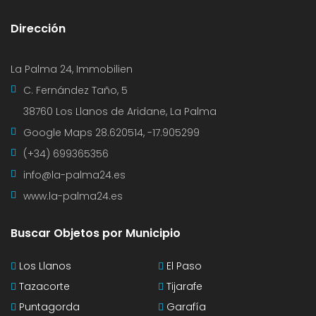
Dirección
La Palma 24, Immobilien
C. Fernández Taño, 5
38760 Los Llanos de Aridane, La Palma
Google Maps
28.620514, -17.905299
(+34) 699365356
info@la-palma24.es
www.la-palma24.es
Buscar Objetos por Municipio
Los Llanos
El Paso
Tazacorte
Tijarafe
Puntagorda
Garafía