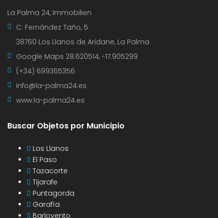
La Palma 24, Immobilien
C. Fernández Taño, 5
38760 Los Llanos de Aridane, La Palma
Google Maps
28.620514, -17.905299
(+34) 699365356
info@la-palma24.es
www.la-palma24.es
Buscar Objetos por Municipio
Los Llanos
El Paso
Tazacorte
Tijarafe
Puntagorda
Garafía
Barlovento