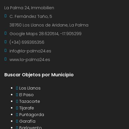
La Palma 24, Immobilien
C. Fernández Taño, 5
38760 Los Llanos de Aridane, La Palma
Google Maps
28.620514, -17.905299
(+34) 699365356
info@la-palma24.es
www.la-palma24.es
Buscar Objetos por Municipio
Los Llanos
El Paso
Tazacorte
Tijarafe
Puntagorda
Garafía
Barlovento