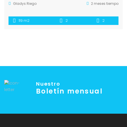
Gladys Riego
2 meses tiempo
119 m2
2
2
Nuestro
Boletín mensual