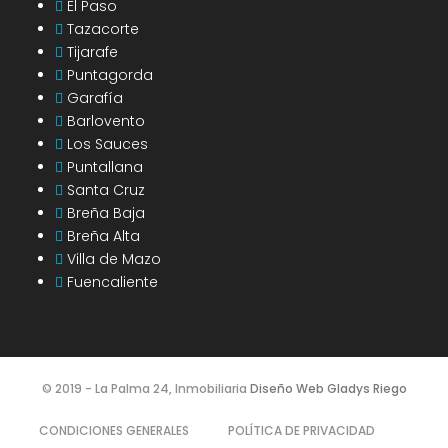
El Paso
Tazacorte
Tijarafe
Puntagorda
Garafía
Barlovento
Los Sauces
Puntallana
Santa Cruz
Breña Baja
Breña Alta
Villa de Mazo
Fuencaliente
© 2019 - La Palma 24, Inmobiliaria
Diseño Web Gladys Riego
CONDICIONES GENERALES
POLÍTICA DE PRIVACIDAD