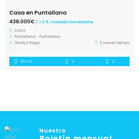
Casa en Puntallana
438.000€
/ + 3 % Comisión Inmobiliaria
Casa
Puntallana - Puntallana
Gladys Riego
2 meses tiempo
119 m2
2
2
Nuestro
Boletín mensual