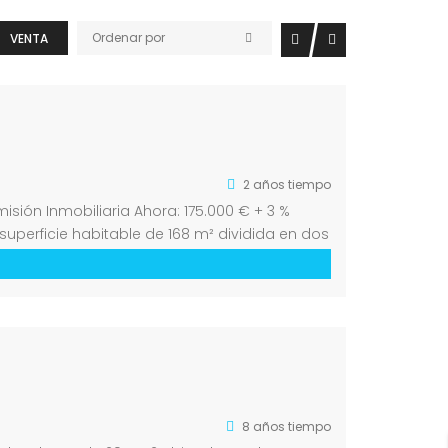
Ordenar por
VENTA
2 años tiempo
sión Inmobiliaria Ahora: 175.000 € + 3 %
uperficie habitable de 168 m² dividida en dos
8 años tiempo