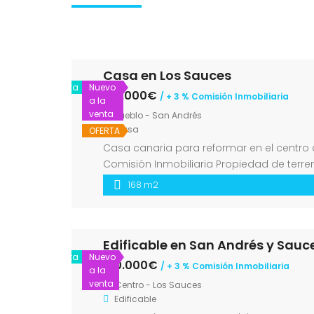
Casa en Los Sauces
Venta
Nuevo
175.000€
/ + 3 % Comisión Inmobiliaria
a la
venta
Pueblo - San Andrés
Casa
OFERTA
Casa canaria para reformar en el centro d
Comisión Inmobiliaria Propiedad de terren
plantas. La edificación […]
168 m2
Edificable en San Andrés y Sauc
Venta
Nuevo
160.000€
/ + 3 % Comisión Inmobiliaria
a la
venta
Centro - Los Sauces
Edificable