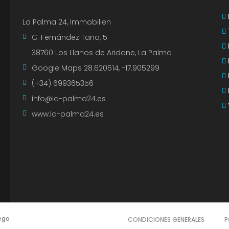
La Palma 24, Immobilien
C. Fernández Taño, 5
38760 Los Llanos de Aridane, La Palma
Google Maps
28.620514, -17.905299
(+34) 699365356
info@la-palma24.es
www.la-palma24.es
ego
CONDICIONES GENERALES
P