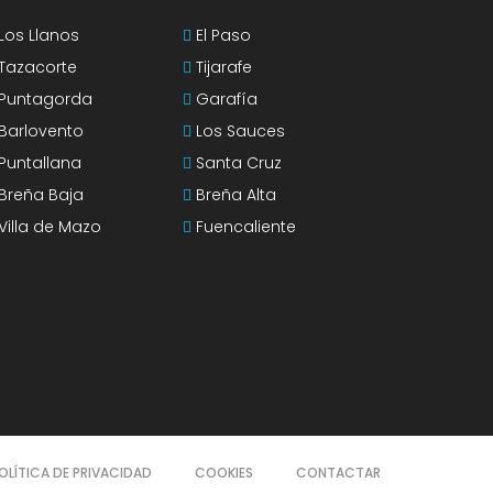
Los Llanos
El Paso
Tazacorte
Tijarafe
Puntagorda
Garafía
Barlovento
Los Sauces
Puntallana
Santa Cruz
Breña Baja
Breña Alta
Villa de Mazo
Fuencaliente
OLÍTICA DE PRIVACIDAD
COOKIES
CONTACTAR