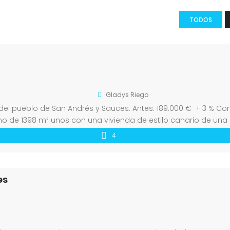
TODOS
Gladys Riego
el pueblo de San Andrés y Sauces. Antes: 189.000 € + 3 % Comi
o de 1398 m² unos con una vivienda de estilo canario de una s
4
es