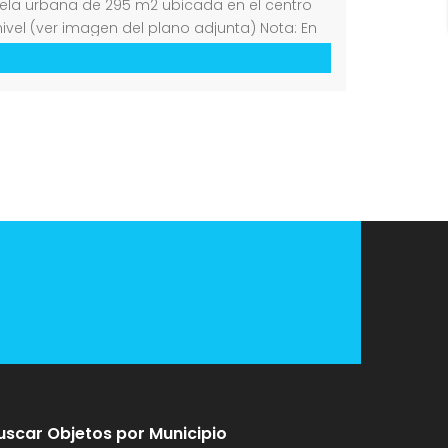
cela urbana de 295 m2 ubicada en el centro
ivel (ver imagen del plano adjunta) Nota: En
uscar Objetos por Municipio