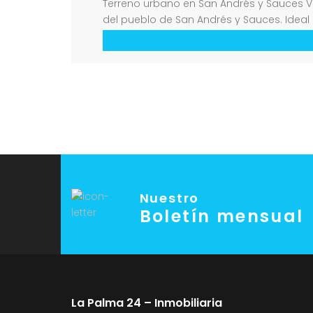
Terreno urbano en San Andrés y Sauces V
del pueblo de San Andrés y Sauces. Ideal 
nueva normativa PGO permiten […]
Nuestro
Boletín mensual
La Palma 24 – Inmobiliaria