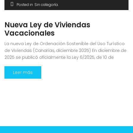
Posted in
Sin categoría
Nueva Ley de Viviendas
Vacacionales
La nueva Ley de Ordenación Sostenible del Uso Turístico
de Viviendas (Canarias, diciembre 2025) En diciembre de
2025 se publicó oficialmente la Ley 6/2025, de 10 de
diciembre, de Ordenación Sostenible del Uso Turístico de
Viviendas en Canarias, que establece un marco
Leer más
normativo integral para las viviendas vacacionales (VV)
en todo el archipiélago. BOE Objetivo […]