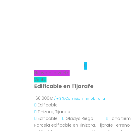
Nuevo a la venta
Venta
Edificable en Tijarafe
160.000€
/ + 3 % Comisión Inmobiliaria
Edificable
Tinizara, Tijarafe
Edificable
Gladys Riego
1 año tie
Parcela edificable en Tinizara, Tijarafe Terreno