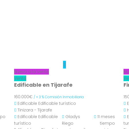
Nuevo a la venta
Nu
Venta
Ve
Edificable en Tijarafe
F
160.000€
15
/ + 3 % Comisión Inmobiliaria
Edificable
Edificable turístico
Tinizara - Tijarafe
mpo
Edificable
Edificable
Gladys
11 meses
turístico
Riego
tiempo
tu