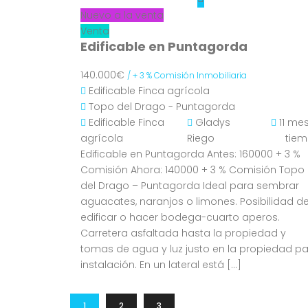
Nuevo a la venta
Venta
Edificable en Puntagorda
140.000€
/ + 3 % Comisión Inmobiliaria
Edificable
Finca agrícola
Topo del Drago - Puntagorda
Edificable
Finca
Gladys
11 me
agrícola
Riego
tie
Edificable en Puntagorda Antes: 160000 + 3 %
Comisión Ahora: 140000 + 3 % Comisión Topo
del Drago – Puntagorda Ideal para sembrar
aguacates, naranjos o limones. Posibilidad d
edificar o hacer bodega-cuarto aperos.
Carretera asfaltada hasta la propiedad y
tomas de agua y luz justo en la propiedad p
instalación. En un lateral está […]
1
2
3