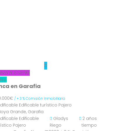
evo a la venta
nta
inca en Garafia
0.000€
/ + 3 % Comisión Inmobiliaria
Edificable
Edificable turístico
Pajero
Hoya Grande, Garafia
Edificable
Edificable
Gladys
2 años
rístico
Pajero
Riego
tiempo