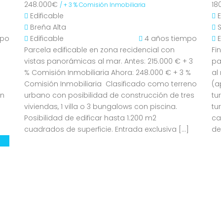
248.000€
18
/ + 3 % Comisión Inmobiliaria
Edificable
Breña Alta
mpo
Edificable
4 años tiempo
Parcela edificable en zona recidencial con
Fi
vistas panorámicas al mar. Antes: 215.000 € + 3
pa
% Comisión Inmobiliaria Ahora: 248.000 € + 3 %
al
Comisión Inmobiliaria Clasificado como terreno
(a
on
urbano con posibilidad de construcción de tres
tu
viviendas, 1 villa o 3 bungalows con piscina.
tu
Posibilidad de edificar hasta 1.200 m2
ca
cuadrados de superficie. Entrada exclusiva […]
de