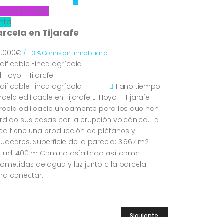
evo a la venta
nta
arcela en Tijarafe
0.000€
/ + 3 % Comisión Inmobiliaria
Edificable
Finca agrícola
l Hoyo - Tijarafe
Edificable
Finca agrícola
1 año tiempo
rcela edificable en Tijarafe El Hoyo – Tijarafe
rcela edificable unicamente para los que han
rdido sus casas por la erupción volcánica. La
nca tiene una producción de plátanos y
uacates. Superficie de la parcela: 3.967 m2
titud: 400 m Camino asfaltado así como
ometidas de agua y luz junto a la parcela
ra conectar.
Siguiente