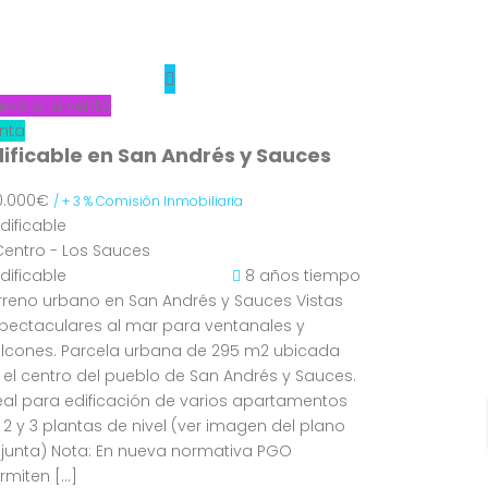
evo a la venta
nta
dificable en San Andrés y Sauces
0.000€
/ + 3 % Comisión Inmobiliaria
dificable
Centro - Los Sauces
dificable
8 años tiempo
rreno urbano en San Andrés y Sauces Vistas
pectaculares al mar para ventanales y
lcones. Parcela urbana de 295 m2 ubicada
 el centro del pueblo de San Andrés y Sauces.
eal para edificación de varios apartamentos
 2 y 3 plantas de nivel (ver imagen del plano
junta) Nota: En nueva normativa PGO
rmiten […]