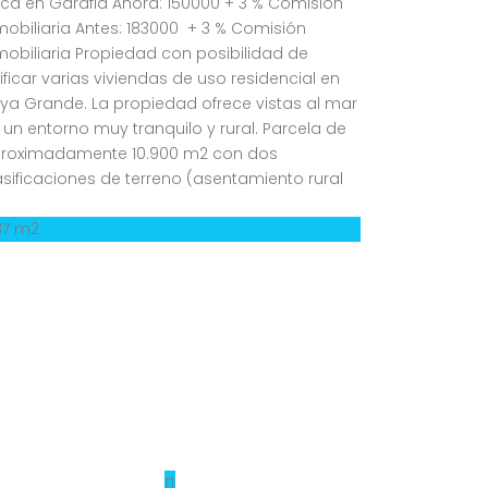
nca en Garafia Ahora: 150000 + 3 % Comisión
mobiliaria Antes: 183000 + 3 % Comisión
mobiliaria Propiedad con posibilidad de
ificar varias viviendas de uso residencial en
ya Grande. La propiedad ofrece vistas al mar
 un entorno muy tranquilo y rural. Parcela de
roximadamente 10.900 m2 con dos
asificaciones de terreno (asentamiento rural
]
87 m2