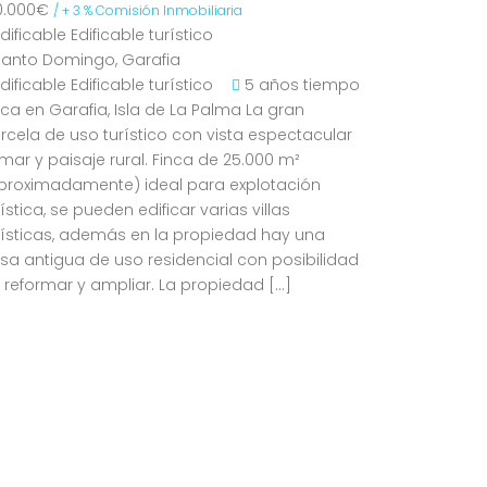
0.000€
/ + 3 % Comisión Inmobiliaria
Edificable
Edificable turístico
Santo Domingo, Garafia
Edificable
Edificable turístico
5 años tiempo
nca en Garafia, Isla de La Palma La gran
rcela de uso turístico con vista espectacular
 mar y paisaje rural. Finca de 25.000 m²
proximadamente) ideal para explotación
rística, se pueden edificar varias villas
rísticas, además en la propiedad hay una
sa antigua de uso residencial con posibilidad
 reformar y ampliar. La propiedad […]