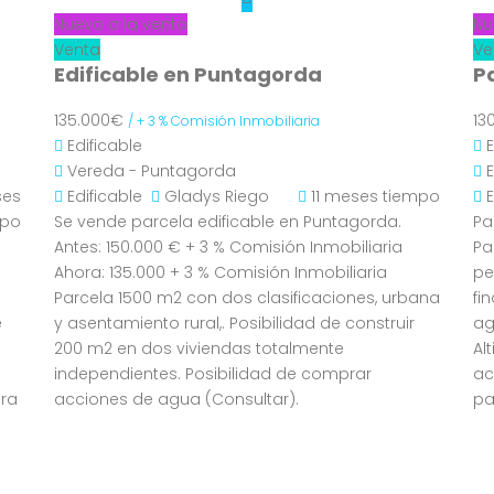
Nuevo a la venta
Nu
Venta
Ve
Edificable en Puntagorda
P
135.000€
13
/ + 3 % Comisión Inmobiliaria
Edificable
Vereda - Puntagorda
E
ses
Edificable
Gladys Riego
11 meses tiempo
mpo
Se vende parcela edificable en Puntagorda.
Pa
Antes: 150.000 € + 3 % Comisión Inmobiliaria
Pa
Ahora: 135.000 + 3 % Comisión Inmobiliaria
pe
Parcela 1500 m2 con dos clasificaciones, urbana
fi
e
y asentamiento rural,. Posibilidad de construir
ag
200 m2 en dos viviendas totalmente
Al
independientes. Posibilidad de comprar
ac
ara
acciones de agua (Consultar).
pa