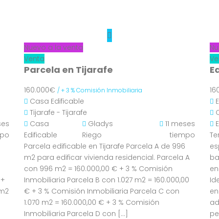
Nuevo a la venta
Nu
Venta
Ve
Parcela en Tijarafe
E
160.000€
16
/ + 3 % Comisión Inmobiliaria
Casa
Edificable
E
Tijarafe - Tijarafe
ses
Casa
Gladys
11 meses
E
mpo
Edificable
Riego
tiempo
Te
Parcela edificable en Tijarafe Parcela A de 996
es
m2 para edificar vivienda residencial. Parcela A
ba
con 996 m2 = 160.000,00 € + 3 % Comisión
en
 +
Inmobiliaria Parcela B con 1.027 m2 = 160.000,00
Id
 m2
€ + 3 % Comisión Inmobiliaria Parcela C con
en
1.070 m2 = 160.000,00 € + 3 % Comisión
ad
Inmobiliaria Parcela D con […]
pe