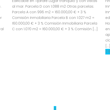
Edificable en Tijarafe Lugar tranquilo y con vistas
Fi
.
al mar. Parcela D con 1.088 m2 Otras parcelas:
In
Parcela A con 996 m2 = 160.000,00 € + 3 %
In
r
Comisión Inmobiliaria Parcela B con 1.027 m2 =
ed
160.000,00 € + 3 % Comisión Inmobiliaria Parcela
Ho
ral
C con 1.070 m2 = 160.000,00 € + 3 % Comisión […]
en
ap
cl
[…