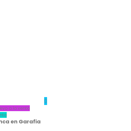
evo a la venta
nta
inca en Garafia