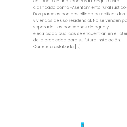
edificable en una zona rural tranquila está
clasificada como «Asentamiento rural rústico«
Dos parcelas con posibilidad de edificar dos
viviendas de uso residencial. No se venden po
separado. Las conexiones de agua y
electricidad públicas se encuentran en el late
de la propiedad para su futura instalación.
Carretera asfaltada […]