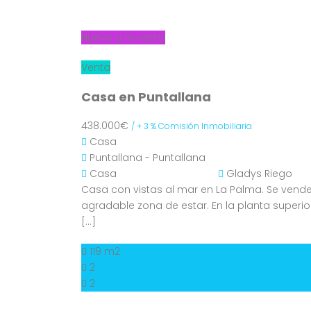
Nuevo a la venta
Venta
Casa en Puntallana
438.000€
/ + 3 % Comisión Inmobiliaria
Casa
Puntallana - Puntallana
Casa
Gladys Riego
Casa con vistas al mar en La Palma. Se vende
agradable zona de estar. En la planta superi
[…]
119 m2
2
2