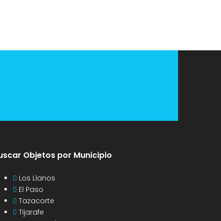
uscar Objetos por Municipio
Los Llanos
El Paso
Tazacorte
Tijarafe