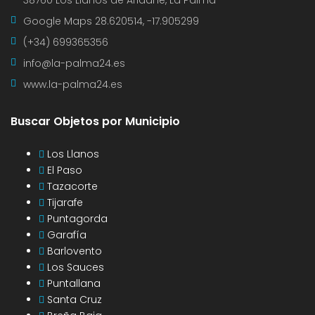
Google Maps
28.620514, -17.905299
(+34) 699365356
info@la-palma24.es
www.la-palma24.es
Buscar Objetos por Municipio
Los Llanos
El Paso
Tazacorte
Tijarafe
Puntagorda
Garafía
Barlovento
Los Sauces
Puntallana
Santa Cruz