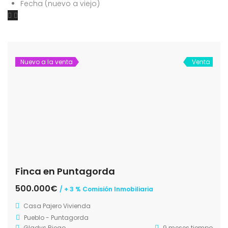
Fecha (nuevo a viejo)
Nuevo a la venta
Venta
Finca en Puntagorda
500.000€
/ + 3 % Comisión Inmobiliaria
Casa
Pajero
Vivienda
Pueblo - Puntagorda
Gladys Riego
9 meses tiempo