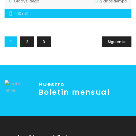
Gladys Riego
2 años tiempo
160 m2
1
2
3
Siguiente
Nuestro
Boletín mensual