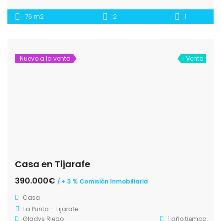
76 m2
2
1
Nuevo a la venta
Venta
Casa en Tijarafe
390.000€
/ + 3 % Comisión Inmobiliaria
Casa
La Punta - Tijarafe
Gladys Riego
1 año tiempo