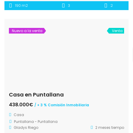
190 m2
3
2
Nuevo a la venta
Venta
Casa en Puntallana
438.000€
/ + 3 % Comisión Inmobiliaria
Casa
Puntallana - Puntallana
Gladys Riego
2 meses tiempo