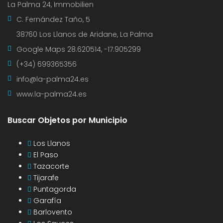
La Palma 24, Immobilien
C. Fernández Taño, 5
38760 Los Llanos de Aridane, La Palma
Google Maps
28.620514, -17.905299
(+34) 699365356
info@la-palma24.es
www.la-palma24.es
Buscar Objetos por Municipio
Los Llanos
El Paso
Tazacorte
Tijarafe
Puntagorda
Garafía
Barlovento