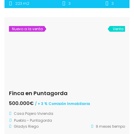
223 m2
3
3
Nuevo a la venta
Venta
Finca en Puntagorda
500.000€
/ + 3 % Comisión Inmobiliaria
Casa
Pajero
Vivienda
Pueblo - Puntagorda
Gladys Riego
9 meses tiempo