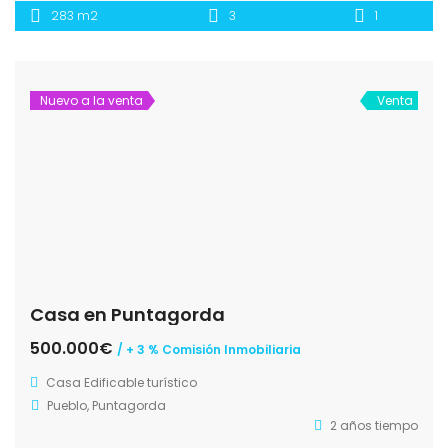
283 m2
3
1
Nuevo a la venta
Venta
Casa en Puntagorda
500.000€
/ + 3 % Comisión Inmobiliaria
Casa
Edificable turístico
Pueblo, Puntagorda
2 años tiempo