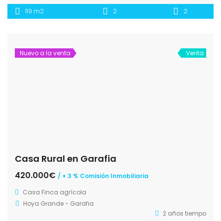
119 m2
2
2
Nuevo a la venta
Venta
Casa Rural en Garafia
420.000€
/ + 3 % Comisión Inmobiliaria
Casa
Finca agrícola
Hoya Grande - Garafia
2 años tiempo