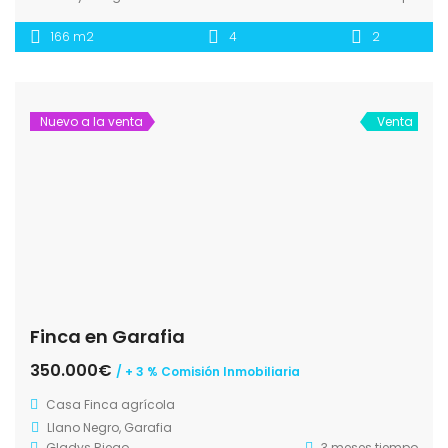
166 m2
4
2
Nuevo a la venta
Venta
Finca en Garafia
350.000€
/ + 3 % Comisión Inmobiliaria
Casa
Finca agrícola
Llano Negro, Garafia
Gladys Riego
3 meses tiempo