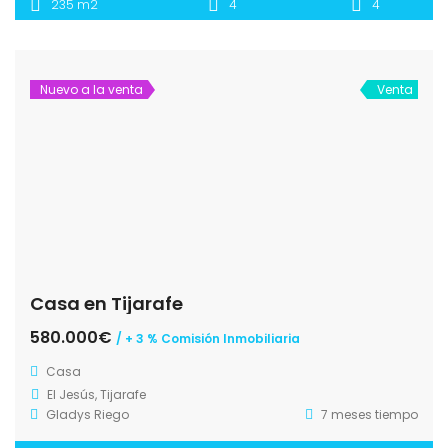
235 m2
4
4
Nuevo a la venta
Venta
Casa en Tijarafe
580.000€
/ + 3 % Comisión Inmobiliaria
Casa
El Jesús, Tijarafe
Gladys Riego
7 meses tiempo