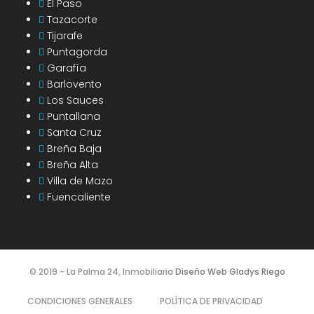
El Paso
Tazacorte
Tijarafe
Puntagorda
Garafía
Barlovento
Los Sauces
Puntallana
Santa Cruz
Breña Baja
Breña Alta
Villa de Mazo
Fuencaliente
© 2019 - La Palma 24, Inmobiliaria
Diseño Web Gladys Riego
CONDICIONES GENERALES
POLÍTICA DE PRIVACIDAD