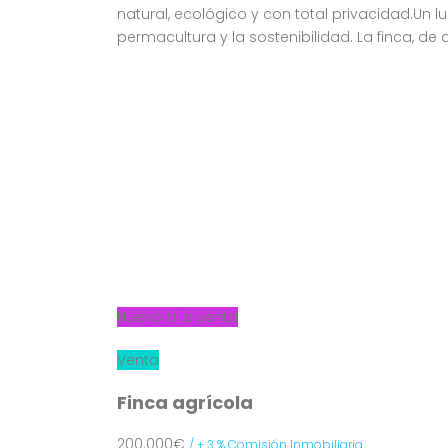
natural, ecológico y con total privacidad.Un 
permacultura y la sostenibilidad. La finca, d
Nuevo a la venta
Venta
Finca agrícola
200.000€
/ + 3 % Comisión Inmobiliaria