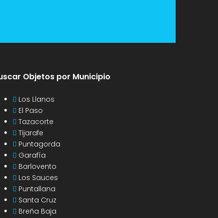
uscar Objetos por Municipio
Los Llanos
El Paso
Tazacorte
Tijarafe
Puntagorda
Garafía
Barlovento
Los Sauces
Puntallana
Santa Cruz
Breña Baja