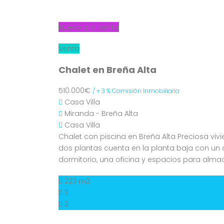
Nuevo a la venta
Venta
Chalet en Breña Alta
510.000€
/ + 3 % Comisión Inmobiliaria
Casa
Villa
Miranda - Breña Alta
Casa
Villa
Chalet con piscina en Breña Alta Preciosa viv
dos plantas cuenta en la planta baja con un 
dormitorio, una oficina y espacios para alm
223 m2
3
3