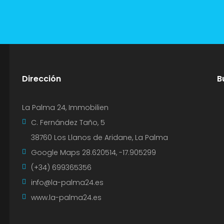
Dirección
B
La Palma 24, Immobilien
C. Fernández Taño, 5
38760 Los Llanos de Aridane, La Palma
Google Maps
28.620514, -17.905299
(+34) 699365356
info@la-palma24.es
www.la-palma24.es