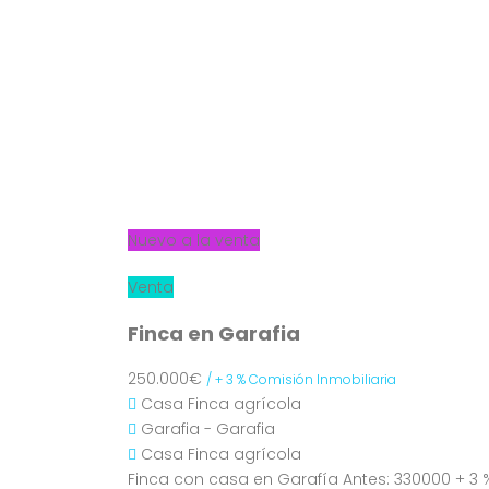
Nuevo a la venta
Venta
Finca en Garafia
250.000€
/ + 3 % Comisión Inmobiliaria
Casa
Finca agrícola
Garafia - Garafia
Casa
Finca agrícola
Finca con casa en Garafía Antes: 330000 + 3 