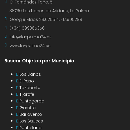
C. Fernández Taño, 5
38760 Los Llanos de Aridane, La Palma
Google Maps
28.620514, -17.905299
(+34) 699365356
info@la-palma24.es
www.la-palma24.es
Buscar Objetos por Municipio
Los Llanos
El Paso
Tazacorte
Tijarafe
Puntagorda
Garafía
Barlovento
Los Sauces
Puntallana