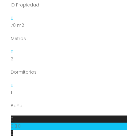
ID Propiedad
70
m2
Metros
2
Dormitorios
1
Baño