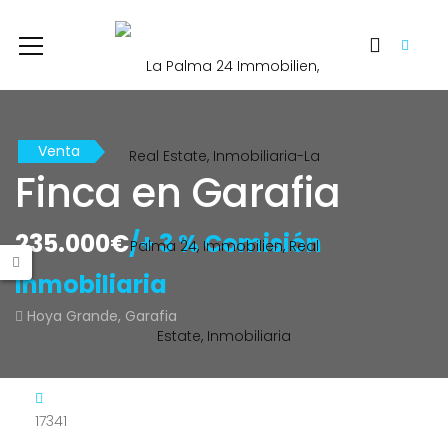
Venta
Finca en Garafia
235.000€
/+ 3 % Comisión
Inmobiliaria
Hoya Grande, Garafia
17341