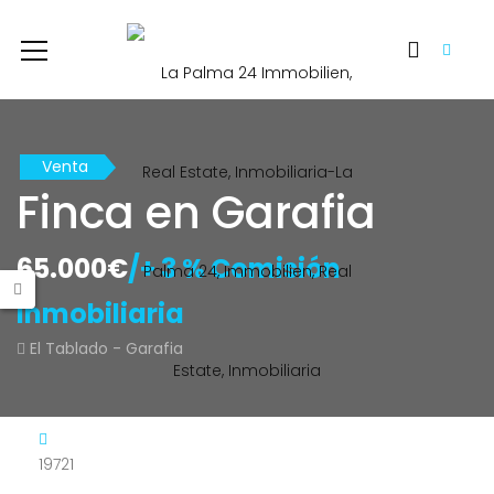
Venta
Finca en Garafia
65.000€
/+ 3 % Comisión
Inmobiliaria
El Tablado - Garafia
19721