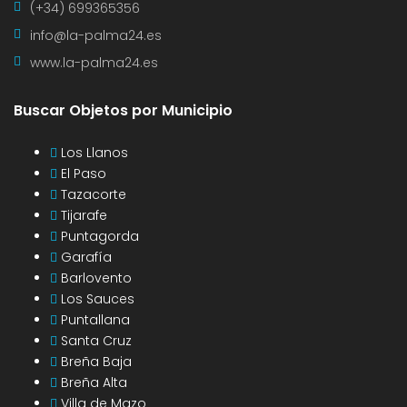
(+34) 699365356
info@la-palma24.es
www.la-palma24.es
Buscar Objetos por Municipio
Los Llanos
El Paso
Tazacorte
Tijarafe
Puntagorda
Garafía
Barlovento
Los Sauces
Puntallana
Santa Cruz
Breña Baja
Breña Alta
Villa de Mazo