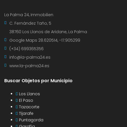
La Palma 24, Immobilien
C. Fernández Taño, 5
38760 Los Llanos de Aridane, La Palma
Google Maps
28.620514, -17.905299
(+34) 699365356
info@la-palma24.es
www.la-palma24.es
Buscar Objetos por Municipio
Los Llanos
El Paso
Tazacorte
Tijarafe
Puntagorda
Garafía