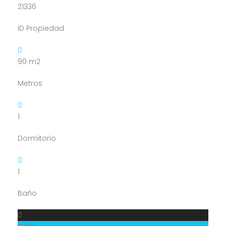
21336
ID Propiedad
90
m2
Metros
1
Dormitorio
1
Baño