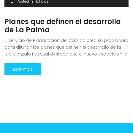
Posted in
Noticias
Planes que definen el desarrollo
de La Palma
El Servicio de Planificación del Cabildo crea su propia web
para difundir los planes que definen el desarrollo de la
isla Gonzalo Pascual destaca que el nuevo espacio en la
red facilita a la ciudadanía el acceso y la consulta de
documentación actualizada El Servicio de Planificación
Leer más
del Cabildo Insular de La Palma, que dirige […]