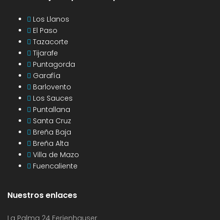
Los Llanos
El Paso
Tazacorte
Tijarafe
Puntagorda
Garafía
Barlovento
Los Sauces
Puntallana
Santa Cruz
Breña Baja
Breña Alta
Villa de Mazo
Fuencaliente
Nuestros enlaces
La Palma 24 Ferienhauser