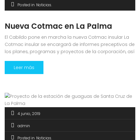
Posted in
Noticias
Nueva Cotmac en La Palma
El Cabildo pone en marcha la nueva Cotmac insular La
Cotmac insular se encargará de informes preceptivos de
los planes, programas y proyectos de la corporación, así
como poder colaborar con los ayuntamientos, derivados
de la competencia que en septiembre de 2017 posibilitó
Leer más
la Ley del Suelo y de Espacios Naturales de Canarias. Más
información […]
4 junio, 2019
admin
Posted in
Noticias