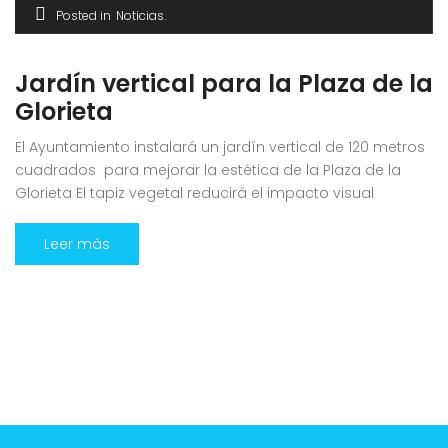
Posted in
Noticias
Jardín vertical para la Plaza de la
Glorieta
El Ayuntamiento instalará un jardín vertical de 120 metros
cuadrados para mejorar la estética de la Plaza de la
Glorieta El tapiz vegetal reducirá el impacto visual
generado en su día por el techado de las canchas del
colegio de Las Manchas El Ayuntamiento de Los Llanos
Leer más
de Aridane, a través de la concejalía de […]