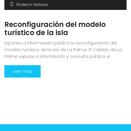
Posted in
Noticias
Reconfiguración del modelo
turístico de la isla
Exponen a información pública la reconfiguración del
modelo turístico de la isla de La Palma. El Cabildo de La
Palma expone a información y consulta pública el
documento que avanza la modificación sustancial
parcial nº 3 del Plan Insular de Ordenación de La Palma
Leer más
(PIOLP) y del estudio estratégico ambiental, que redefinirá
el modelo turístico […]