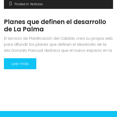
Posted in
Noticias
Planes que definen el desarrollo
de La Palma
El Servicio de Planificación del Cabildo crea su propia web
para difundir los planes que definen el desarrollo de la
isla Gonzalo Pascual destaca que el nuevo espacio en la
red facilita a la ciudadanía el acceso y la consulta de
documentación actualizada El Servicio de Planificación
Leer más
del Cabildo Insular de La Palma, que dirige […]