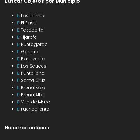
Buscar Objetos por Municipio
Los Llanos
El Paso
Tazacorte
Tijarafe
Puntagorda
Garafía
Barlovento
Los Sauces
Puntallana
Santa Cruz
Breña Baja
Breña Alta
Villa de Mazo
Fuencaliente
Nuestros enlaces