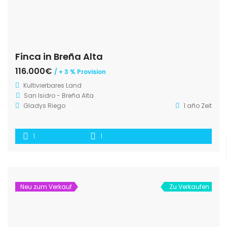
Finca in Breña Alta
116.000€
/ + 3 % Provision
Kultivierbares Land
San Isidro - Breña Alta
Gladys Riego
1 año Zeit
1
1
Neu zum Verkauf
Zu Verkaufen