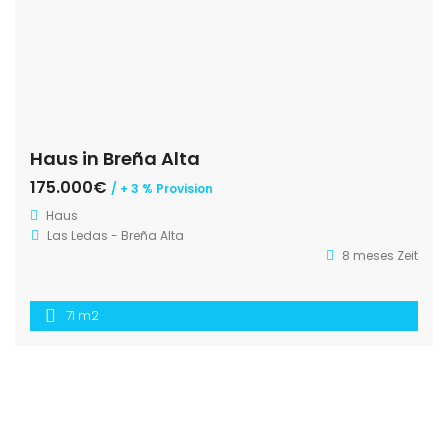
Haus in Breña Alta
175.000€
/ + 3 % Provision
Haus
Las Ledas - Breña Alta
8 meses Zeit
71 m2