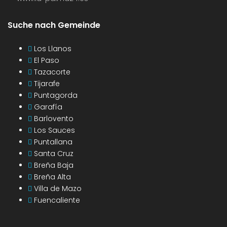
Suche nach Gemeinde
Los Llanos
El Paso
Tazacorte
Tijarafe
Puntagorda
Garafía
Barlovento
Los Sauces
Puntallana
Santa Cruz
Breña Baja
Breña Alta
Villa de Mazo
Fuencaliente