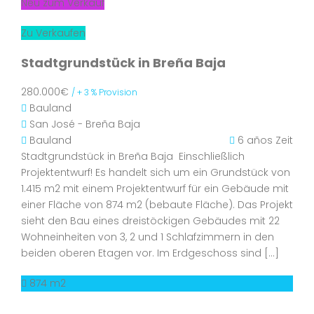
Neu zum Verkauf
Zu Verkaufen
Stadtgrundstück in Breña Baja
280.000€
/ + 3 % Provision
Bauland
San José - Breña Baja
Bauland
6 años Zeit
Stadtgrundstück in Breña Baja Einschließlich
Projektentwurf! Es handelt sich um ein Grundstück von
1.415 m2 mit einem Projektentwurf für ein Gebäude mit
einer Fläche von 874 m2 (bebaute Fläche). Das Projekt
sieht den Bau eines dreistöckigen Gebäudes mit 22
Wohneinheiten von 3, 2 und 1 Schlafzimmern in den
beiden oberen Etagen vor. Im Erdgeschoss sind […]
874 m2