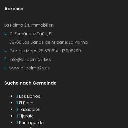
Adresse
La Palma 24, Immobilien
C. Fernández Taño, 5
38760 Los Llanos de Aridane, La Palma
Google Maps
28.620514, -17.905299
info@la-palma24.es
www.la-palma24.es
Suche nach Gemeinde
Los Llanos
El Paso
Tazacorte
Tijarafe
Puntagorda