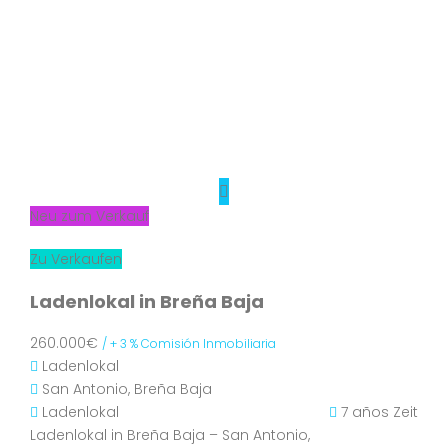
Neu zum Verkauf
Zu Verkaufen
Ladenlokal in Breña Baja
260.000€
/ + 3 % Comisión Inmobiliaria
Ladenlokal
San Antonio, Breña Baja
Ladenlokal
7 años Zeit
Ladenlokal in Breña Baja – San Antonio,