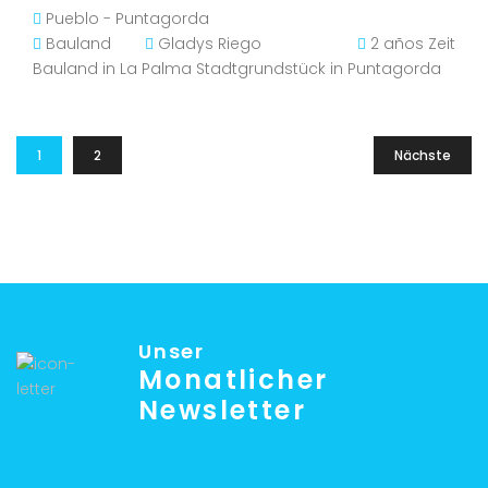
Pueblo - Puntagorda
Bauland
Gladys Riego
2 años Zeit
Bauland in La Palma Stadtgrundstück in Puntagorda
1
2
Nächste
Unser
Monatlicher
Newsletter