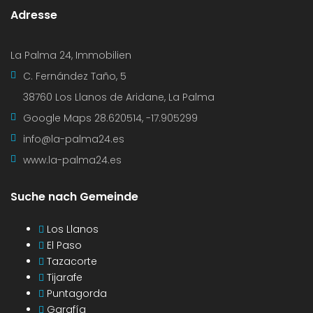
Adresse
La Palma 24, Immobilien
C. Fernández Taño, 5
38760 Los Llanos de Aridane, La Palma
Google Maps
28.620514, -17.905299
info@la-palma24.es
www.la-palma24.es
Suche nach Gemeinde
Los Llanos
El Paso
Tazacorte
Tijarafe
Puntagorda
Garafía