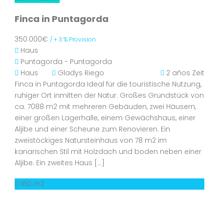
Finca in Puntagorda
350.000€
/ + 3 % Provision
Haus
Puntagorda - Puntagorda
Haus
Gladys Riego
2 años Zeit
Finca in Puntagorda Ideal für die touristische Nutzung,
ruhiger Ort inmitten der Natur. Großes Grundstück von
ca. 7088 m2 mit mehreren Gebäuden, zwei Häusern,
einer großen Lagerhalle, einem Gewächshaus, einer
Aljibe und einer Scheune zum Renovieren. Ein
zweistöckiges Natursteinhaus von 78 m2 im
kanarischen Stil mit Holzdach und boden neben einer
Aljibe. Ein zweites Haus […]
160 m2