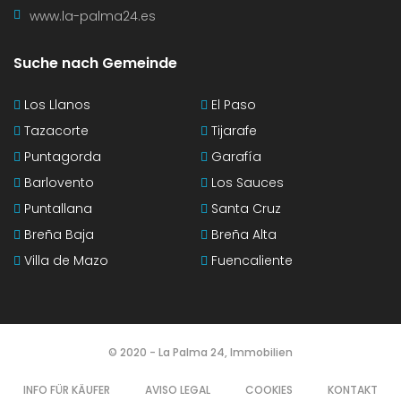
www.la-palma24.es
Suche nach Gemeinde
Los Llanos
El Paso
Tazacorte
Tijarafe
Puntagorda
Garafía
Barlovento
Los Sauces
Puntallana
Santa Cruz
Breña Baja
Breña Alta
Villa de Mazo
Fuencaliente
© 2020 - La Palma 24, Immobilien
INFO FÜR KÄUFER
AVISO LEGAL
COOKIES
KONTAKT