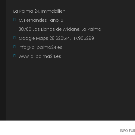
La Palma 24, Immobilien
C. Fernández Taño, 5
38760 Los Llanos de Aridane, La Palma
Google Maps
28.620514, -17.905299
info@la-palma24.es
www.la-palma24.es
INFO FÜ