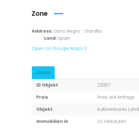
Zone
Address:
Llano Negro - Garafia
Land:
Spain
Open on Google Maps
Datos
ID Objekt
22057
Preis
Preis auf Anfrage
Objekt
Kultivierbares Lan
Immobilien in
Zu Verkaufen