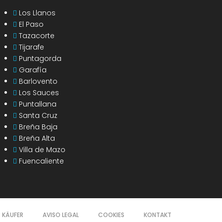
Los Llanos
El Paso
Tazacorte
Tijarafe
Puntagorda
Garafía
Barlovento
Los Sauces
Puntallana
Santa Cruz
Breña Baja
Breña Alta
Villa de Mazo
Fuencaliente
R KÄUFER
AVISO LEGAL
COOKIES
KONTAKT