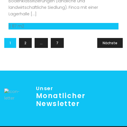
Bodenklassifizierungen (ländliche und
landwirtschaftliche Siedlung). Finca mit einer
Lagerhalle […]
87 m2
1
2
…
7
Nächste
Unser
Monatlicher
Newsletter