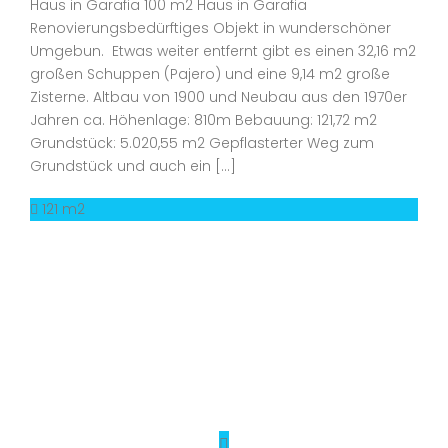
Haus in Garafia 100 m2 Haus in Garafia
Renovierungsbedürftiges Objekt in wunderschöner
Umgebun. Etwas weiter entfernt gibt es einen 32,16 m2
großen Schuppen (Pajero) und eine 9,14 m2 große
Zisterne. Altbau von 1900 und Neubau aus den 1970er
Jahren ca. Höhenlage: 810m Bebauung: 121,72 m2
Grundstück: 5.020,55 m2 Gepflasterter Weg zum
Grundstück und auch ein […]
121 m2