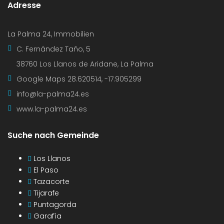
Adresse
La Palma 24, Immobilien
C. Fernández Taño, 5
38760 Los Llanos de Aridane, La Palma
Google Maps
28.620514, -17.905299
info@la-palma24.es
www.la-palma24.es
Suche nach Gemeinde
Los Llanos
El Paso
Tazacorte
Tijarafe
Puntagorda
Garafía