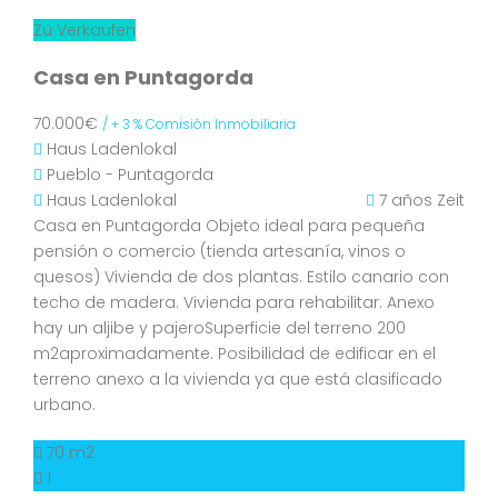
Zu Verkaufen
Casa en Puntagorda
70.000€
/ + 3 % Comisión Inmobiliaria
Haus
Ladenlokal
Pueblo - Puntagorda
Haus
Ladenlokal
7 años Zeit
Casa en Puntagorda Objeto ideal para pequeña
pensión o comercio (tienda artesanía, vinos o
quesos) Vivienda de dos plantas. Estilo canario con
techo de madera. Vivienda para rehabilitar. Anexo
hay un aljibe y pajeroSuperficie del terreno 200
m2aproximadamente. Posibilidad de edificar en el
terreno anexo a la vivienda ya que está clasificado
urbano.
70 m2
1