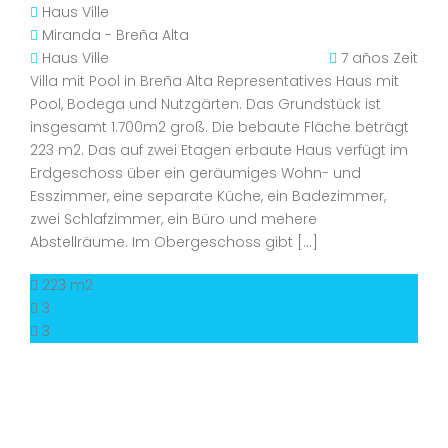
Haus
Ville
Miranda - Breña Alta
Haus
Ville
7 años Zeit
Villa mit Pool in Breña Alta Representatives Haus mit
Pool, Bodega und Nutzgärten. Das Grundstück ist
insgesamt 1.700m2 groß. Die bebaute Fläche beträgt
223 m2. Das auf zwei Etagen erbaute Haus verfügt im
Erdgeschoss über ein geräumiges Wohn- und
Esszimmer, eine separate Küche, ein Badezimmer,
zwei Schlafzimmer, ein Büro und mehere
Abstellräume. Im Obergeschoss gibt […]
223 m2
3
3