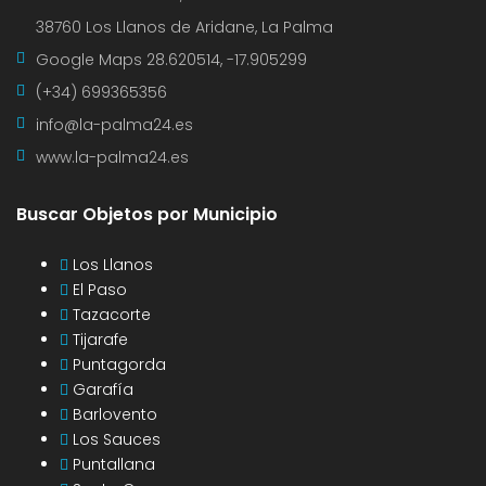
38760 Los Llanos de Aridane, La Palma
Google Maps
28.620514, -17.905299
(+34) 699365356
info@la-palma24.es
www.la-palma24.es
Buscar Objetos por Municipio
Los Llanos
El Paso
Tazacorte
Tijarafe
Puntagorda
Garafía
Barlovento
Los Sauces
Puntallana