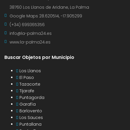
38760 Los Llanos de Aridane, La Palma
Google Maps
28.620514, -17.905299
(+34) 699365356
info@la-palma24.es
www.la-palma24.es
Buscar Objetos por Municipio
Los Llanos
El Paso
Tazacorte
Tijarafe
Puntagorda
Garafía
Barlovento
Los Sauces
Puntallana