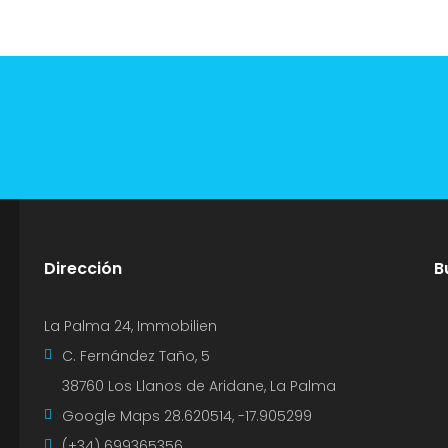
Dirección
B
La Palma 24, Immobilien
C. Fernández Taño, 5
38760 Los Llanos de Aridane, La Palma
Google Maps
28.620514, -17.905299
(+34) 699365356