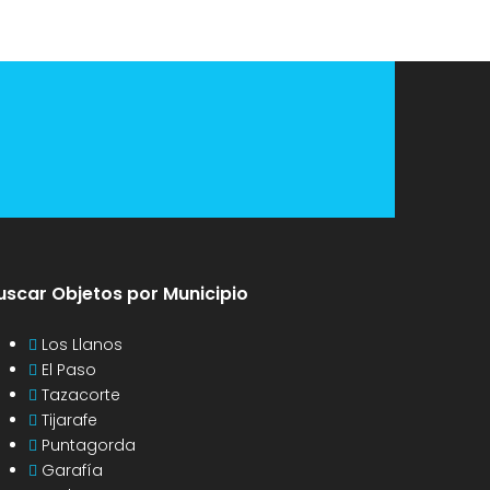
uscar Objetos por Municipio
Los Llanos
El Paso
Tazacorte
Tijarafe
Puntagorda
Garafía