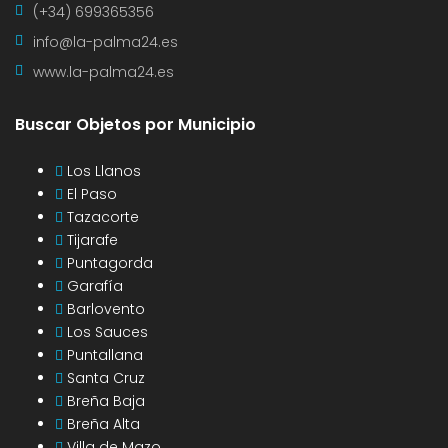
(+34) 699365356
info@la-palma24.es
www.la-palma24.es
Buscar Objetos por Municipio
Los Llanos
El Paso
Tazacorte
Tijarafe
Puntagorda
Garafía
Barlovento
Los Sauces
Puntallana
Santa Cruz
Breña Baja
Breña Alta
Villa de Mazo