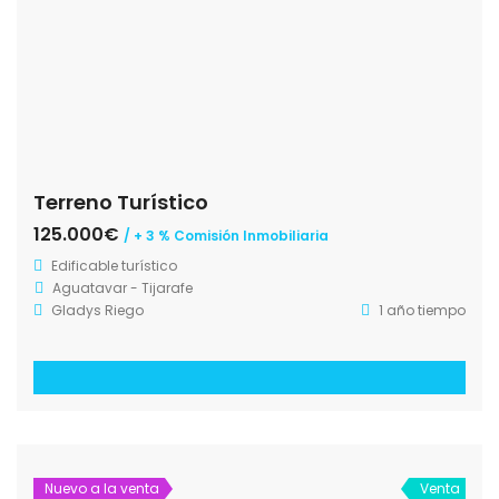
Terreno Turístico
125.000€
/ + 3 % Comisión Inmobiliaria
Edificable turístico
Aguatavar - Tijarafe
Gladys Riego
1 año tiempo
Nuevo a la venta
Venta