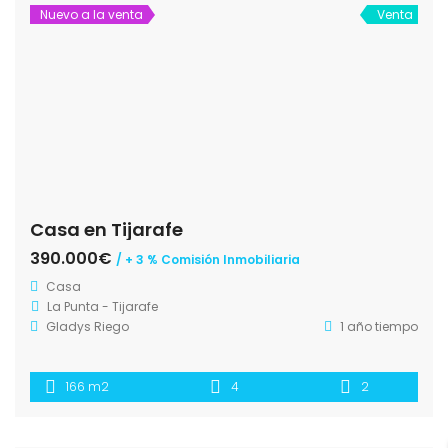
Nuevo a la venta
Venta
Casa en Tijarafe
390.000€
/ + 3 % Comisión Inmobiliaria
Casa
La Punta - Tijarafe
Gladys Riego
1 año tiempo
166 m2
4
2