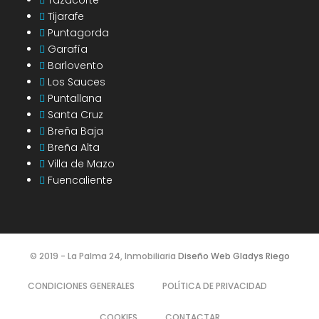
Tazacorte
Tijarafe
Puntagorda
Garafía
Barlovento
Los Sauces
Puntallana
Santa Cruz
Breña Baja
Breña Alta
Villa de Mazo
Fuencaliente
© 2019 - La Palma 24, Inmobiliaria
Diseño Web Gladys Riego
CONDICIONES GENERALES
POLÍTICA DE PRIVACIDAD
COOKIES
CONTACTAR