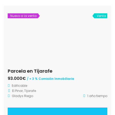
Nuevo a la venta
Venta
Parcela en Tijarafe
93.000€
/ + 3 % Comisión Inmobiliaria
Edificable
El Pinar, Tijarafe
Gladys Riego
1 año tiempo