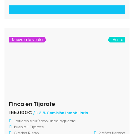
Nuevo a la venta
Venta
Finca en Tijarafe
165.000€
/ + 3 % Comisión Inmobiliaria
Edificable turístico
Finca agrícola
Pueblo - Tijarafe
Gladys Riego
2 años tiempo