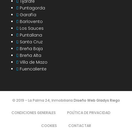
Tijarafe
Puntagorda
Garafía
Barlovento
Los Sauces
Puntallana
Santa Cruz
Breña Baja
Breña Alta
Villa de Mazo
Fuencaliente
© 2019 - La Palma 24, Inmobiliaria
Diseño Web Gladys Riego
CONDICIONES GENERALES
POLÍTICA DE PRIVACIDAD
COOKIES
CONTACTAR