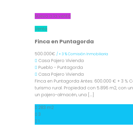
Nuevo a la venta
Venta
Finca en Puntagorda
500.000€
/ + 3 % Comisión Inmobiliaria
Casa
Pajero
Vivienda
Pueblo - Puntagorda
Casa
Pajero
Vivienda
Finca en Puntagorda Antes: 600.000 € + 3 % C
turismo rural. Propiedad con 5.896 m2, con un
un pajero-almacén, una […]
283 m2
3
1