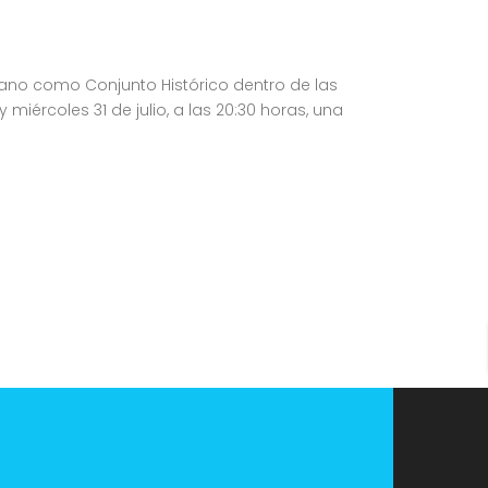
bano como Conjunto Histórico dentro de las
ércoles 31 de julio, a las 20:30 horas, una