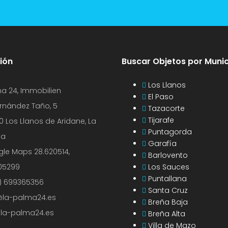
ión
Buscar Objetos por Munic
Los Llanos
a 24, Immobilien
El Paso
ernández Taño, 5
Tazacorte
Tijarafe
0 Los Llanos de Aridane, La
Puntagorda
ma
Garafía
gle Maps
28.620514,
Barlovento
905299
Los Sauces
Puntallana
) 699365356
Santa Cruz
@la-palma24.es
Breña Baja
la-palma24.es
Breña Alta
Villa de Mazo