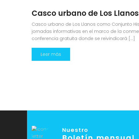
Casco urbano de Los Llanos
Casco urbano de Los Llanos como Conjunto Histó
jornadas informativas en el marco de la conmemo
conferencia gratuita donde se reivindicará […]
Leer más
Nuestro
Boletín mensual