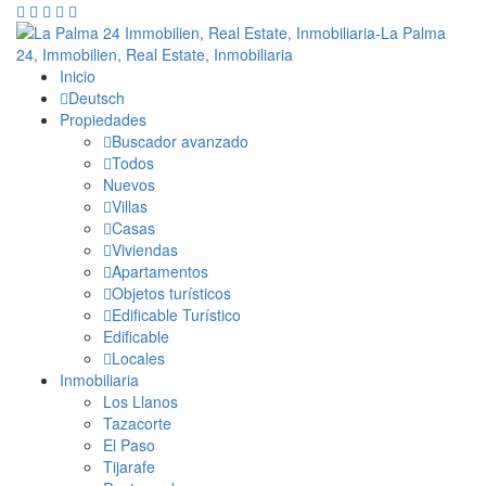
Inicio
Deutsch
Propiedades
Buscador avanzado
Todos
Nuevos
Villas
Casas
Viviendas
Apartamentos
Objetos turísticos
Edificable Turístico
Edificable
Locales
Inmobiliaria
Los Llanos
Tazacorte
El Paso
Tijarafe