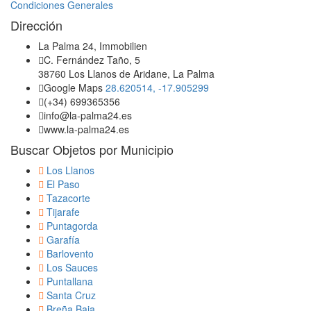
Condiciones Generales
Dirección
La Palma 24, Immobilien
C. Fernández Taño, 5
38760 Los Llanos de Aridane, La Palma
Google Maps
28.620514, -17.905299
(+34) 699365356
info@la-palma24.es
www.la-palma24.es
Buscar Objetos por Municipio
Los Llanos
El Paso
Tazacorte
Tijarafe
Puntagorda
Garafía
Barlovento
Los Sauces
Puntallana
Santa Cruz
Breña Baja