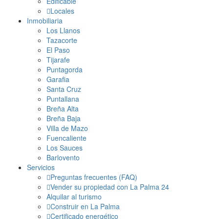
Edificable
Locales
Inmobiliaria
Los Llanos
Tazacorte
El Paso
Tijarafe
Puntagorda
Garafia
Santa Cruz
Puntallana
Breña Alta
Breña Baja
Villa de Mazo
Fuencaliente
Los Sauces
Barlovento
Servicios
Preguntas frecuentes (FAQ)
Vender su propiedad con La Palma 24
Alquilar al turismo
Construir en La Palma
Certificado energético