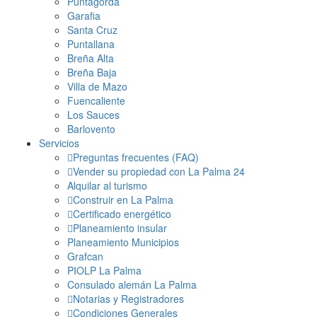
Puntagorda
Garafia
Santa Cruz
Puntallana
Breña Alta
Breña Baja
Villa de Mazo
Fuencaliente
Los Sauces
Barlovento
Servicios
Preguntas frecuentes (FAQ)
Vender su propiedad con La Palma 24
Alquilar al turismo
Construir en La Palma
Certificado energético
Planeamiento insular
Planeamiento Municipios
Grafcan
PIOLP La Palma
Consulado alemán La Palma
Notarias y Registradores
Condiciones Generales