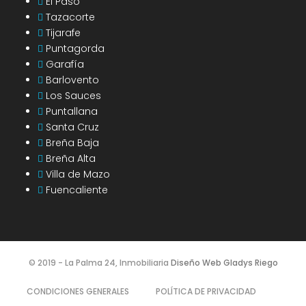
El Paso
Tazacorte
Tijarafe
Puntagorda
Garafía
Barlovento
Los Sauces
Puntallana
Santa Cruz
Breña Baja
Breña Alta
Villa de Mazo
Fuencaliente
© 2019 - La Palma 24, Inmobiliaria
Diseño Web Gladys Riego
CONDICIONES GENERALES
POLÍTICA DE PRIVACIDAD