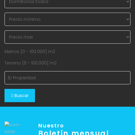
Metros [
0
-
100.000
] m2
Terreno [
0
-
100.000
] m2
Buscar
Nuestro
Boletín mensual