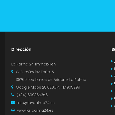
Dirección
B
L
La Palma 24, Immobilien
T
C. Fernández Taño, 5
P
38760 Los Llanos de Aridane, La Palma
B
Google Maps
28.620514, -17.905299
P
(+34) 699365356
B
info@la-palma24.es
V
www.la-palma24.es