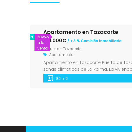
Apartamento en Tazacorte
Venta
Nuevo
180.000€
/ + 3 % Comisión Inmobiliaria
a la
venta
Puerto - Tazacorte
Apartamento
Apartamento en Tazacorte Puerto de Tazac
zonas climáticas de La Palma. La viviend
individuales y uno doble), un baño con du
82 m2