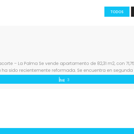
TODOS
orte – La Palma Se vende apartamento de 82,31 m2, con 71,75
a ha sido recientemente reformada. Se encuentra en segunda 
cha, […]
3