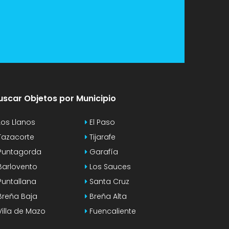
uscar Objetos por Municipio
os Llanos
El Paso
azacorte
Tijarafe
untagorda
Garafía
arlovento
Los Sauces
untallana
Santa Cruz
reña Baja
Breña Alta
illa de Mazo
Fuencaliente