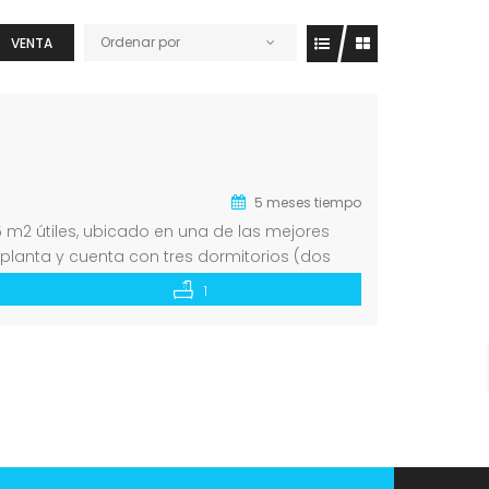
Ordenar por
VENTA
5 meses tiempo
 m2 útiles, ubicado en una de las mejores
planta y cuenta con tres dormitorios (dos
1