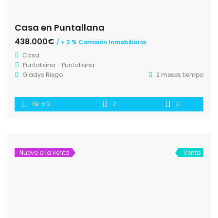
Casa en Puntallana
438.000€
/ + 3 % Comisión Inmobiliaria
Casa
Puntallana - Puntallana
Gladys Riego
2 meses tiempo
119 m2
2
2
Nuevo a la venta
Venta