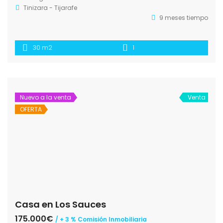
Tinizara - Tijarafe
9 meses tiempo
30 m2
1
Nuevo a la venta
Venta
OFERTA
Casa en Los Sauces
175.000€
/ + 3 % Comisión Inmobiliaria