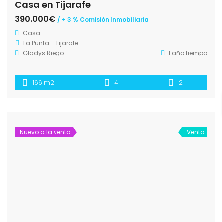
Casa en Tijarafe
390.000€
/ + 3 % Comisión Inmobiliaria
Casa
La Punta - Tijarafe
Gladys Riego
1 año tiempo
166 m2
4
2
Nuevo a la venta
Venta