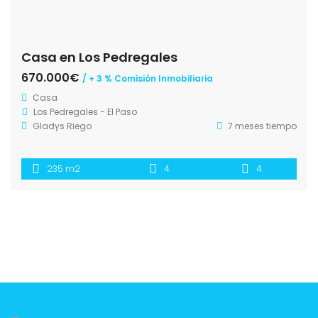
Casa en Los Pedregales
670.000€
/ + 3 % Comisión Inmobiliaria
Casa
Los Pedregales - El Paso
Gladys Riego
7 meses tiempo
235 m2
4
4