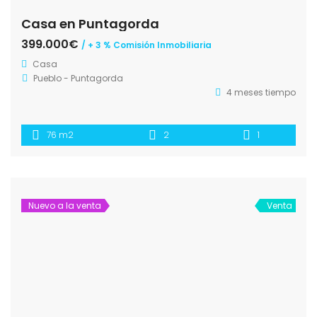
Casa en Puntagorda
399.000€
/ + 3 % Comisión Inmobiliaria
Casa
Pueblo - Puntagorda
4 meses tiempo
76 m2
2
1
Nuevo a la venta
Venta