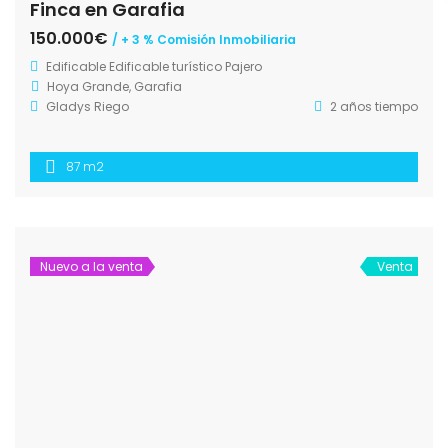
Finca en Garafia
150.000€
/ + 3 % Comisión Inmobiliaria
Edificable
Edificable turístico
Pajero
Hoya Grande, Garafia
Gladys Riego
2 años tiempo
87 m2
Nuevo a la venta
Venta