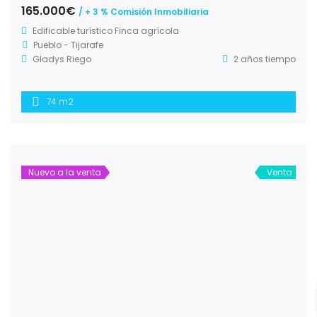
165.000€
/ + 3 % Comisión Inmobiliaria
Edificable turístico
Finca agrícola
Pueblo - Tijarafe
Gladys Riego
2 años tiempo
74 m2
Nuevo a la venta
Venta