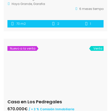
Hoya Grande, Garafia
6 meses tiempo
70 m2
2
1
Nuevo a la venta
Venta
Casa en Los Pedregales
670.000€
/ + 3 % Comisión Inmobiliaria