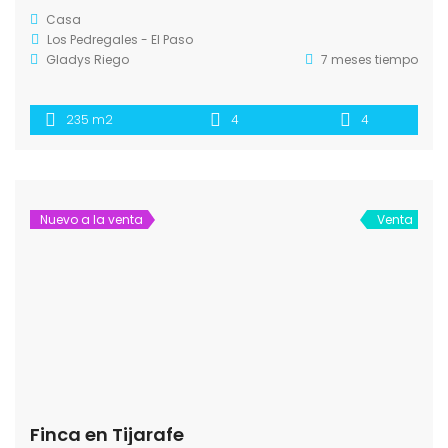
Casa
Los Pedregales - El Paso
Gladys Riego
7 meses tiempo
235 m2
4
4
Nuevo a la venta
Venta
Finca en Tijarafe