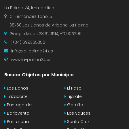
La Palma 24, Immobilien
C. Fernández Taño, 5
38760 Los Llanos de Aridane, La Palma
Google Maps
28.620514, -17.905299
(+34) 699365356
info@la-palma24.es
www.la-palma24.es
Buscar Objetos por Municipio
Los Llanos
El Paso
Tazacorte
Tijarafe
Puntagorda
Garafía
Barlovento
Los Sauces
Puntallana
Santa Cruz