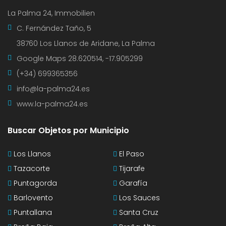
La Palma 24, Immobilien
C. Fernández Taño, 5
38760 Los Llanos de Aridane, La Palma
Google Maps
28.620514, -17.905299
(+34) 699365356
info@la-palma24.es
www.la-palma24.es
Buscar Objetos por Municipio
Los Llanos
El Paso
Tazacorte
Tijarafe
Puntagorda
Garafía
Barlovento
Los Sauces
Puntallana
Santa Cruz