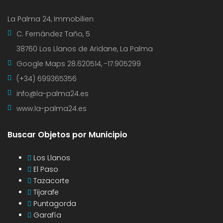
La Palma 24, Immobilien
C. Fernández Taño, 5
38760 Los Llanos de Aridane, La Palma
Google Maps
28.620514, -17.905299
(+34) 699365356
info@la-palma24.es
www.la-palma24.es
Buscar Objetos por Municipio
Los Llanos
El Paso
Tazacorte
Tijarafe
Puntagorda
Garafía