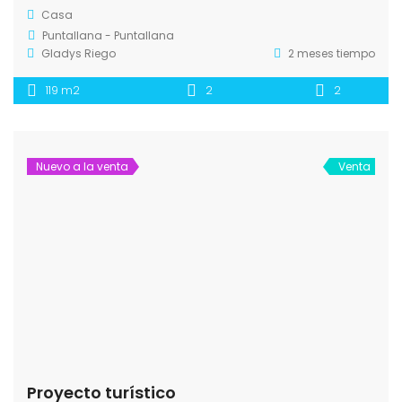
Casa
Puntallana - Puntallana
Gladys Riego
2 meses tiempo
119 m2
2
2
Nuevo a la venta
Venta
Proyecto turístico