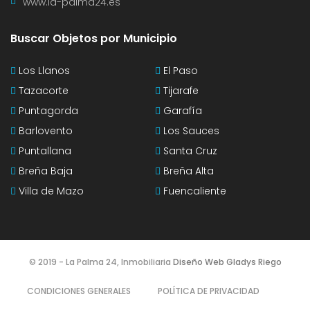
www.la-palma24.es
Buscar Objetos por Municipio
Los Llanos
El Paso
Tazacorte
Tijarafe
Puntagorda
Garafía
Barlovento
Los Sauces
Puntallana
Santa Cruz
Breña Baja
Breña Alta
Villa de Mazo
Fuencaliente
© 2019 - La Palma 24, Inmobiliaria
Diseño Web Gladys Riego
CONDICIONES GENERALES
POLÍTICA DE PRIVACIDAD