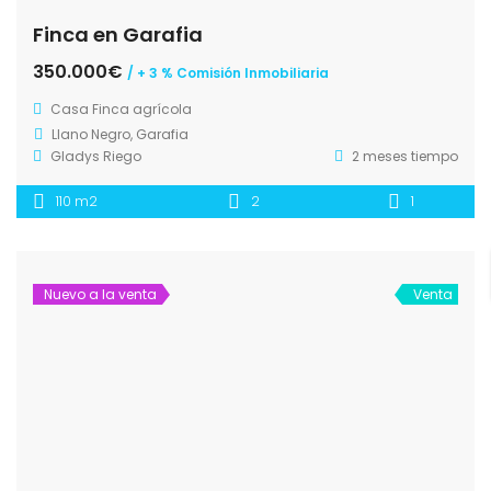
Finca en Garafia
350.000€
/ + 3 % Comisión Inmobiliaria
Casa
Finca agrícola
Llano Negro, Garafia
Gladys Riego
2 meses tiempo
110 m2
2
1
Nuevo a la venta
Venta